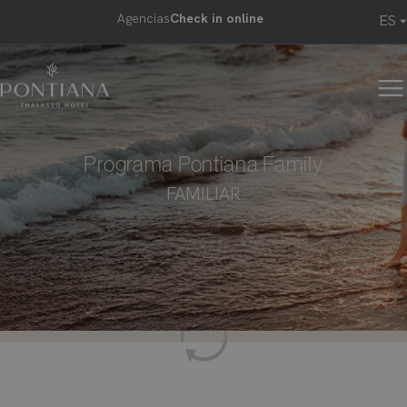
Pasar
Agencias
Check in online
ES
Menu
al
contenido
top
principal
header
Programa Pontiana Family
FAMILIAR